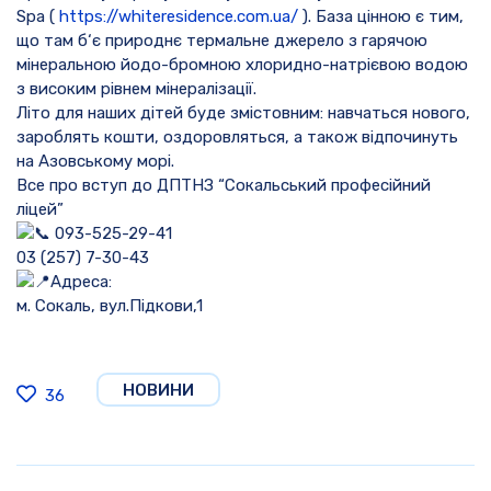
Spa (
https://whiteresidence.com.ua/
). База цінною є тим,
що там б‘є природнє термальне джерело з гарячою
мінеральною йодо-бромною хлоридно-натрієвою водою
з високим рівнем мінералізації.
Літо для наших дітей буде змістовним: навчаться нового,
зароблять кошти, оздоровляться, а також відпочинуть
на Азовському морі.
Все про вступ до ДПТНЗ “Сокальський професійний
ліцей”
093-525-29-41
03 (257) 7-30-43
Адреса:
м. Сокаль, вул.Підкови,1
НОВИНИ
36