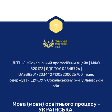
ДПТНЗ «Сокальський професійний ліцей» | МФО
820172 | ЄДРПОУ 02545726 |
UA338201720344271002200026700 | Банк
одержувач: ДУКСУ у Cокальському р-ні у Львівській
обл.
Мова (мови) освітнього процесу -
УКРАЇНСЬКА.