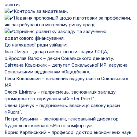
освіти;
Контроль за видатками;
Надання пропозицій щодо підготовки за професіями,
які затребувані на місцевому ринку праці;
Сприяння розвитку закладу та залученню
додаткового фінансування.
До наглядової ради увійшли:
Іван Пикус – департамент освіти і науки ЛОДА,
о.Ярослав Валюх – декан Сокальського деканату,
Світлана Ксьонжик – депутат Сокальської МР, керуюча
Сокальським відділенням «Ощадбанк»,
Леся Ковалишин – начальник відділу освіти Сокальської
МР,
Олеся Шмігель – підприємець, засновниця закладу
громадського харчування «Center Point” ,
Олена Данчук – підприємець, власниця салону краси
«Pudra”,
Петро Кузьмин – засновник, генеральний директор
будівельної компанії «Місто комфорту»,
Борис Карпінський – професор, доктор економічних наук