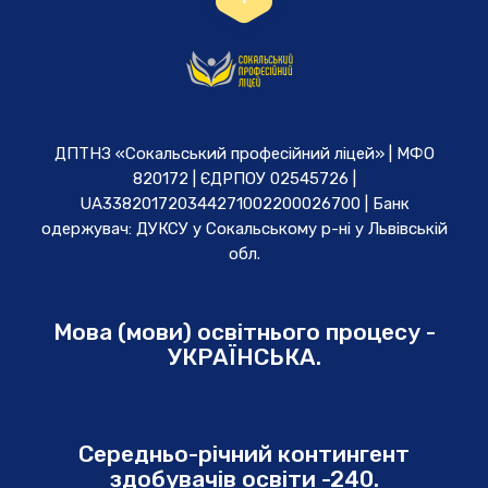
ДПТНЗ «Сокальський професійний ліцей» | МФО
820172 | ЄДРПОУ 02545726 |
UA338201720344271002200026700 | Банк
одержувач: ДУКСУ у Cокальському р-ні у Львівській
обл.
Мова (мови) освітнього процесу -
УКРАЇНСЬКА.
Середньо-річний контингент
здобувачів освіти -240.