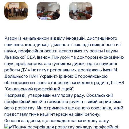
Разом із начальником відділу інновацій, дистанційного
навчання, координації діяльності закладів вищої освіти і
науки, професійної освіти департаменту освіти і науки
Львівської ОДА Іваном Пикусом та доктором економічних
наук, професором, заступником директора з наукової
роботи ДУ «Інститут регіональних досліджень імені М.
Долішнього НАН України» Іриною Сторонянською
обговорили питання створення наглядової ради в ДПТНЗ
“Сокальський професійний ліцей”.
Насправді, утворивши наглядову раду, Сокальський
професійний ліцей отримає інструмент, який сприятиме
його розвитку. Ми отримаємо ще одного союзника, який
представлятиме наші інтереси на рівні регіону.
Основні завдання, що покладені на наглядову раду:
Пошук ресурсів для розвитку закладу професійної