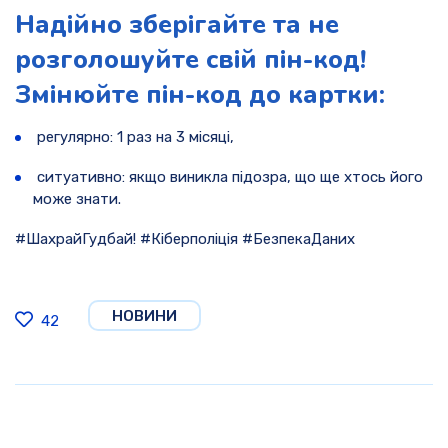
Надійно зберігайте та не
розголошуйте свій пін-код!
Змінюйте пін-код до картки:
регулярно: 1 раз на 3 місяці,
ситуативно: якщо виникла підозра, що ще хтось його
може знати.
#ШахрайГудбай! #Кіберполіція #БезпекаДаних
НОВИНИ
42