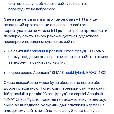
системі назву необхідного сайту і лише тоді
переходьте на вебресурс.
Звертайте увагу на протокол сайту
http
– це
ненадійний протокол, це означає, що сайтом
користуватися не можна
https
– потрібно продовжити
перевірку сайту Також рекомендується додатково
перевірити посилання сумнівних сайтів:
на сайті
Кіберполіції в розділі “Стоп фрауд”
. Також у
цьому розділі можна перевірити на шахрайство номер
телефону та банківську картку;
через сервіс Асоціації “ЄМА”
CheckMyLink
ВАЖЛИВО!
Схема шахрайства може бути абсолютно новою або
добре прихованою. Тому, крім перевірки сайту на сайті
Кіберполіції в розділі “Стоп фрауд” та сервісі Асоціації
“ЄМА” CheckMyLink, проводьте також власну перевірку.
Якщо ви випадково розкрили дані платіжної картки на
підозрілому сайті, негайно телефонуйте до банку за