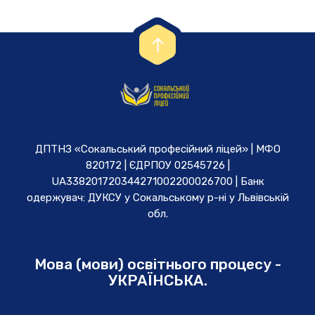
ДПТНЗ «Сокальський професійний ліцей» | МФО
820172 | ЄДРПОУ 02545726 |
UA338201720344271002200026700 | Банк
одержувач: ДУКСУ у Cокальському р-ні у Львівській
обл.
Мова (мови) освітнього процесу -
УКРАЇНСЬКА.