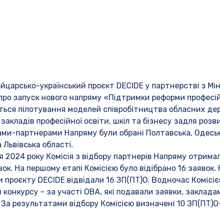
йцарсько-український проєкт DECIDE у партнерстві з Мін
про запуск нового напряму «Підтримки реформи професійно
ься пілотування моделей співробітництва обласних дер
закладів професійної освіти, шкіл та бізнесу задля роз
нами-партнерами Напряму були обрані Полтавська, Одеськ
а Львівська області.
 2024 року Комісія з відбору партнерів Напряму отримал
ок. На першому етапі Комісією було відібрано 16 заявок.
и проєкту DECIDE відвідали 16 ЗП(ПТ)О. Водночас Комісі
 конкурсу – за участі ОВА, які подавали заявки, заклада
 За результатами відбору Комісією визначені 10 ЗП(ПТ)О