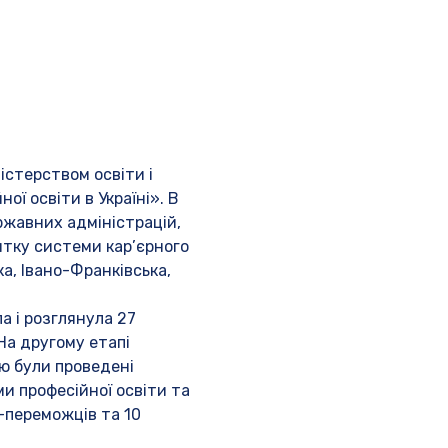
істерством освіти і
ї освіти в Україні». В
жавних адміністрацій,
витку системи кар’єрного
а, Івано-Франківська,
а і розглянула 27
 На другому етапі
єю були проведені
ми професійної освіти та
-переможців та 10