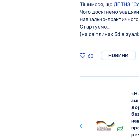
Тішимося, що
ДПТНЗ “Со
Чого досягнемо завдяки
навчально-практичного 
Стартуємо…
(на світлинах 3d візуа
НОВИНИ
60
«Н
зм
до
бе
нав
пр
ре