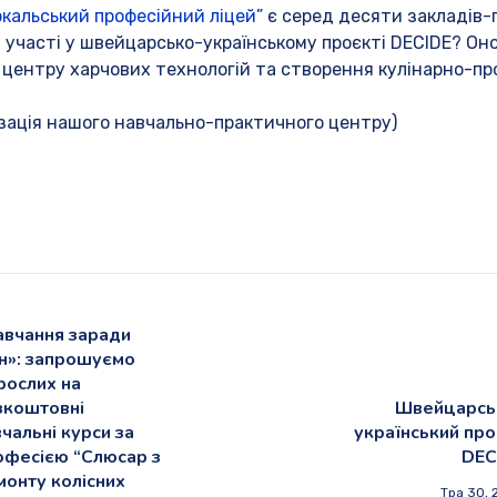
кальський професійний ліцей”
є серед десяти закладів-
 участі у швейцарсько-українському проєкті DECIDE? Он
центру харчових технологій та створення кулінарно-пр
лізація нашого навчально-практичного центру)
авчання заради
ін»: запрошуємо
рослих на
зкоштовні
Швейцарсь
чальні курси за
український про
офесією “Слюсар з
DEC
монту колісних
Тра 30, 