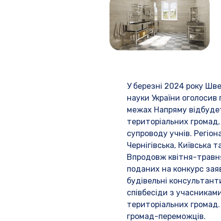
У березні 2024 року Шве
науки України оголосив 
межах Напряму відбудет
територіальних громад, 
супроводу учнів. Регіо
Чернігівська, Київська т
Впродовж квітня-травня
поданих на конкурс заяв
будівельні консультант
співбесіди з учасниками
територіальних громад.
громад-переможців.