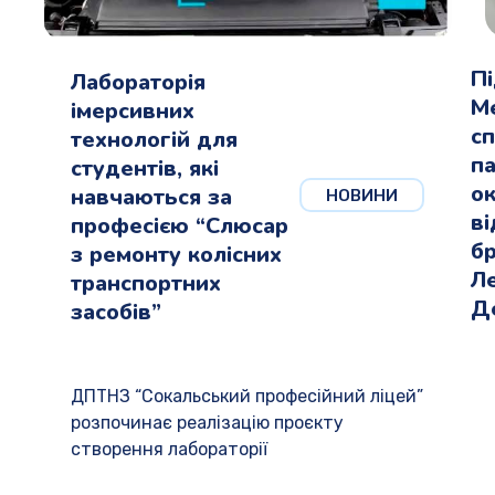
П
Лабораторія
М
імерсивних
сп
технологій для
па
студентів, які
о
навчаються за
НОВИНИ
в
професією “Слюсар
бр
з ремонту колісних
Л
транспортних
Д
засобів”
ДПТНЗ “Сокальський професійний ліцей”
розпочинає реалізацію проєкту
створення лабораторії