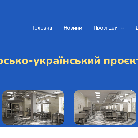
Головна
Новини
Про ліцей
сько-український проєк