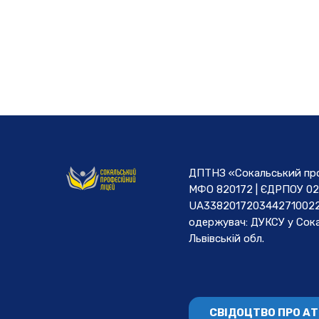
ДПТНЗ «Сокальський проф
МФО 820172 | ЄДРПОУ 02
UA3382017203442710022
одержувач: ДУКСУ у Cока
Львівській обл.
СВІДОЦТВО ПРО А