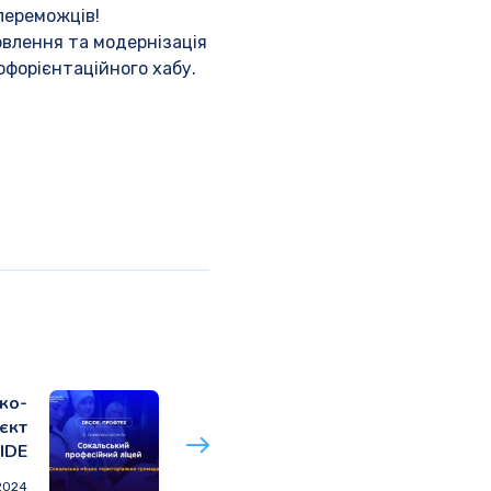
переможців!
овлення та модернізація
офорієнтаційного хабу.
ко-
єкт
IDE
2024