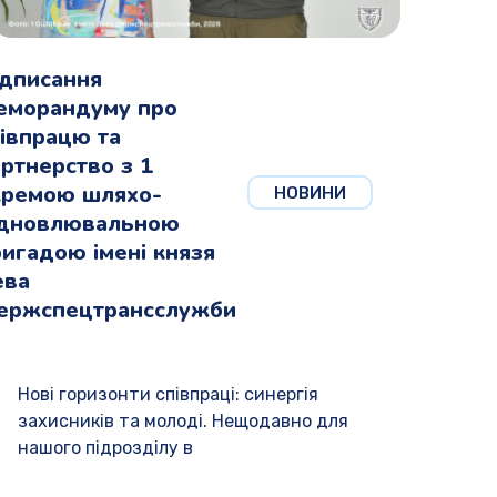
ідписання
еморандуму про
івпрацю та
ртнерство з 1
кремою шляхо-
НОВИНИ
ідновлювальною
игадою імені князя
ева
ержспецтрансслужби
Нові горизонти співпраці: синергія
захисників та молоді. Нещодавно для
нашого підрозділу в