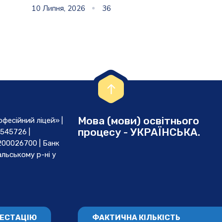
10 Липня, 2026
36
Мова (мови) освітнього
есійний ліцей» |
процесу - УКРАЇНСЬКА.
545726 |
00026700 | Банк
льському р-ні у
ТЕСТАЦІЮ
ФАКТИЧНА КІЛЬКІСТЬ