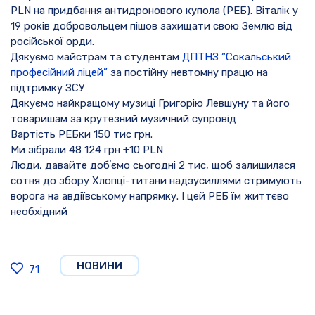
PLN на придбання антидронового купола (РЕБ). Віталік у
19 років добровольцем пішов захищати свою Землю
від
російської орди.
Дякуємо майстрам та студентам
ДПТНЗ “Сокальський
професійний ліцей”
за постійну невтомну працю на
підтримку ЗСУ
Дякуємо найкращому музиці Григорію Левшуну та його
товаришам за крутезний музичний супровід
Вартість РЕБки 150 тис грн.
Ми зібрали 48 124 грн +10 PLN
Люди, давайте добʼємо сьогодні 2 тис, щоб залишилася
сотня до збору
Хлопці-титани надзусиллями стримують
ворога
на авдіївському напрямку. І цей РЕБ їм життєво
необхідний
НОВИНИ
71