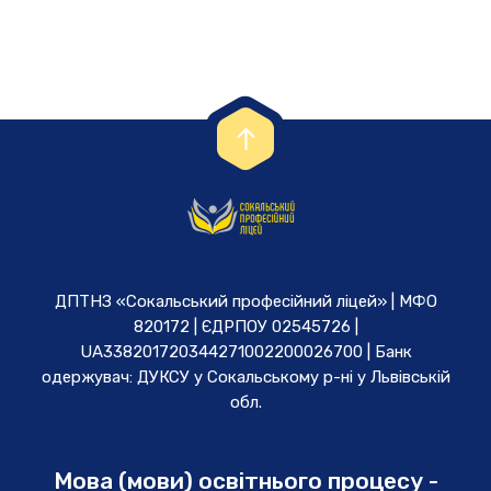
ДПТНЗ «Сокальський професійний ліцей» | МФО
820172 | ЄДРПОУ 02545726 |
UA338201720344271002200026700 | Банк
одержувач: ДУКСУ у Cокальському р-ні у Львівській
обл.
Мова (мови) освітнього процесу -