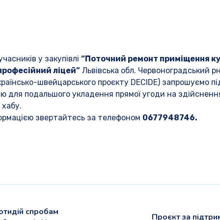
учасників у закупівлі
“Поточний ремонт приміщення кул
професійний ліцей”
Львівська обл. Червоноградський рн.
 українсько-швейцарського проєкту DECIDE) запрошуємо пі
ю для подальшого укладення прямої угоди на здійсненн
 хабу.
формацією звертайтесь за телефоном
0677948746.
отидій спробам
Проєкт за підтри