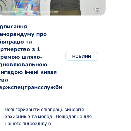
ідписання
еморандуму про
івпрацю та
ртнерство з 1
кремою шляхо-
НОВИНИ
ідновлювальною
игадою імені князя
ева
ержспецтрансслужби
Нові горизонти співпраці: синергія
захисників та молоді. Нещодавно для
нашого підрозділу в