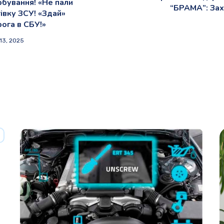
рбування! «Не пали
“БРАМА”: Зах
івку ЗСУ! «Здай»
рога в СБУ!»
13, 2025