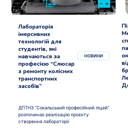
П
Лабораторія
М
імерсивних
сп
технологій для
па
студентів, які
о
навчаються за
НОВИНИ
в
професією “Слюсар
бр
з ремонту колісних
Л
транспортних
Д
засобів”
ДПТНЗ “Сокальський професійний ліцей”
розпочинає реалізацію проєкту
створення лабораторії