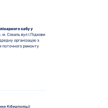
інарного хабу у
 м. Сокаль вул І.Підкови
дрядну організацію з
я поточного ремонту
мки Кіберполіції