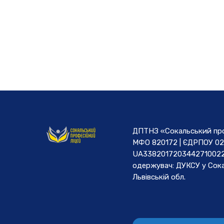
ДПТНЗ «Сокальський проф
МФО 820172 | ЄДРПОУ 02
UA3382017203442710022
одержувач: ДУКСУ у Cока
Львівській обл.