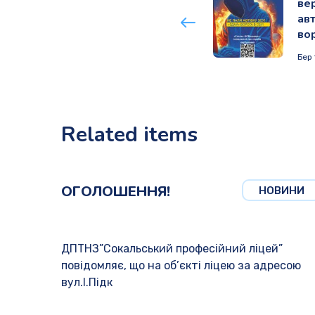
ве
авт
во
Бер 
Related items
ОГОЛОШЕННЯ!
НОВИНИ
ДПТНЗ”Сокальський професійний ліцей”
повідомляє, що на об’єкті ліцею за адресою
вул.І.Підк