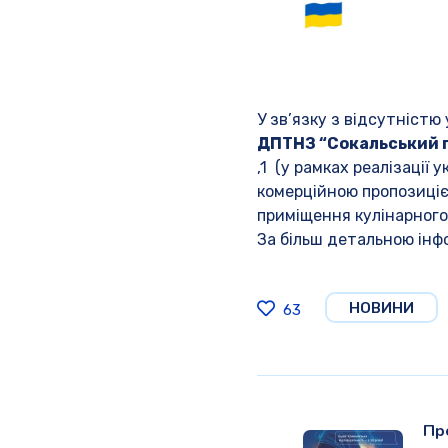
У зв’язку з відсутністю 
ДПТНЗ “Сокальський 
,1 (у рамках реалізації
комерційною пропозиціє
приміщення кулінарного
За більш детальною ін
НОВИНИ
63
Пр