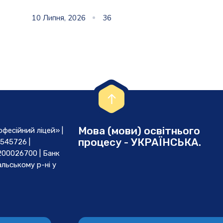
10 Липня, 2026
36
Мова (мови) освітнього
есійний ліцей» |
процесу - УКРАЇНСЬКА.
545726 |
00026700 | Банк
льському р-ні у