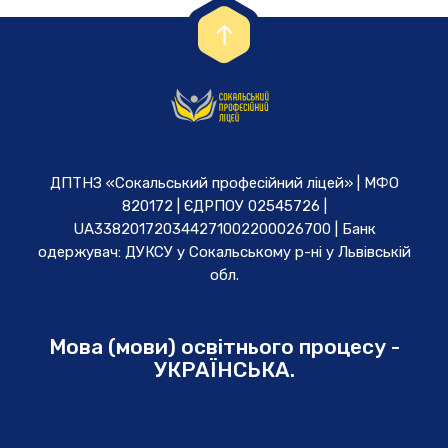
ДПТНЗ «Сокальський професійний ліцей» | МФО
820172 | ЄДРПОУ 02545726 |
UA338201720344271002200026700 | Банк
одержувач: ДУКСУ у Cокальському р-ні у Львівській
обл.
Мова (мови) освітнього процесу -
УКРАЇНСЬКА.