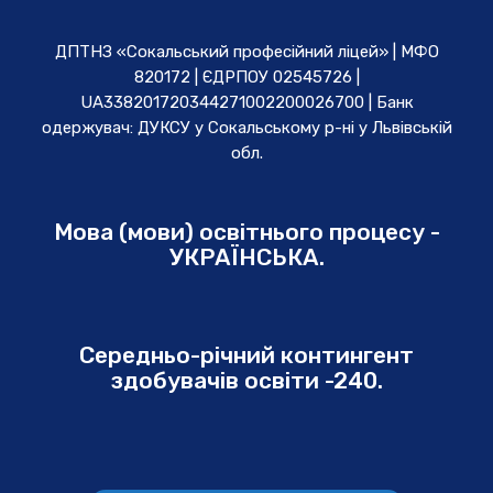
ДПТНЗ «Сокальський професійний ліцей» | МФО
820172 | ЄДРПОУ 02545726 |
UA338201720344271002200026700 | Банк
одержувач: ДУКСУ у Cокальському р-ні у Львівській
обл.
Мова (мови) освітнього процесу -
УКРАЇНСЬКА.
Середньо-річний контингент
здобувачів освіти -240.