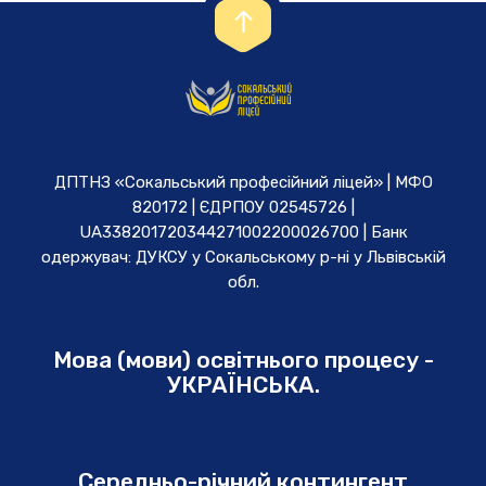
ДПТНЗ «Сокальський професійний ліцей» | МФО
820172 | ЄДРПОУ 02545726 |
UA338201720344271002200026700 | Банк
одержувач: ДУКСУ у Cокальському р-ні у Львівській
обл.
Мова (мови) освітнього процесу -
УКРАЇНСЬКА.
Середньо-річний контингент