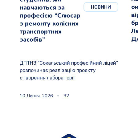
о
навчаються за
НОВИНИ
в
професією “Слюсар
бр
з ремонту колісних
Л
транспортних
Д
засобів”
ДПТНЗ “Сокальський професійний ліцей”
розпочинає реалізацію проєкту
створення лабораторії
10 Липня, 2026
32