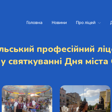
Головна
Новини
Про ліцей
ьський професійний ліц
 у святкуванні Дня міста