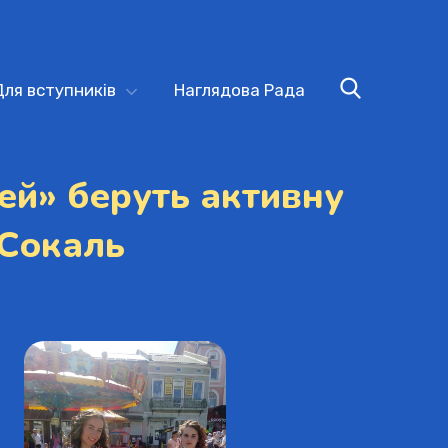
Для вступників
Наглядова Рада
ей» беруть активну
 Сокаль