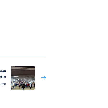
руми
іти
2020