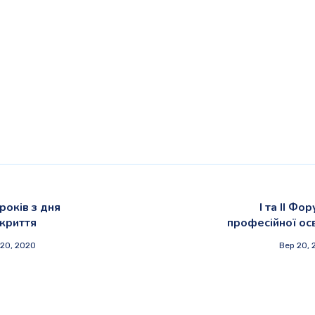
років з дня
І та ІІ Фо
дкриття
професійної осв
 20, 2020
Вер 20, 