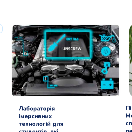
П
Лабораторія
М
імерсивних
сп
технологій для
па
студентів, які