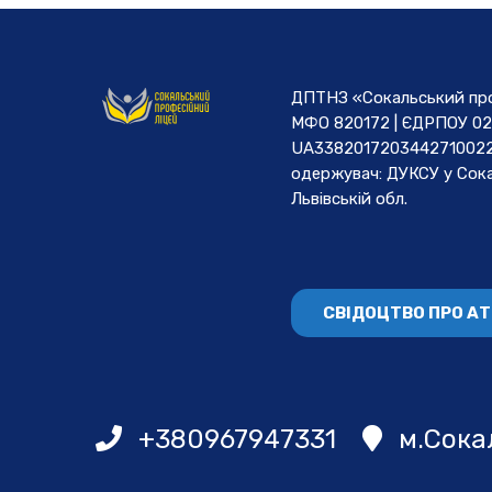
ДПТНЗ «Сокальський проф
МФО 820172 | ЄДРПОУ 02
UA3382017203442710022
одержувач: ДУКСУ у Cока
Львівській обл.
СВІДОЦТВО ПРО А
+380967947331
м.Сокал