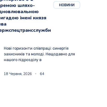
кремою шляхо-
НОВИНИ
ідновлювальною
игадою імені князя
ева
ержспецтрансслужби
Нові горизонти співпраці: синергія
захисників та молоді. Нещодавно для
нашого підрозділу в
18 Червня, 2026
64