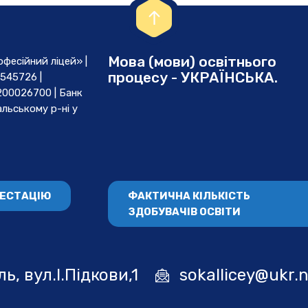
Мова (мови) освітнього
есійний ліцей» |
процесу - УКРАЇНСЬКА.
545726 |
00026700 | Банк
льському р-ні у
ТЕСТАЦІЮ
ФАКТИЧНА КІЛЬКІСТЬ
ЗДОБУВАЧІВ ОСВІТИ
ь, вул.І.Підкови,1
sokallicey@ukr.