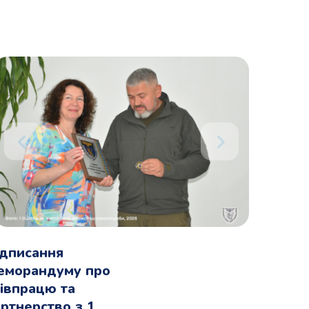
ідписання
еморандуму про
івпрацю та
ртнерство з 1