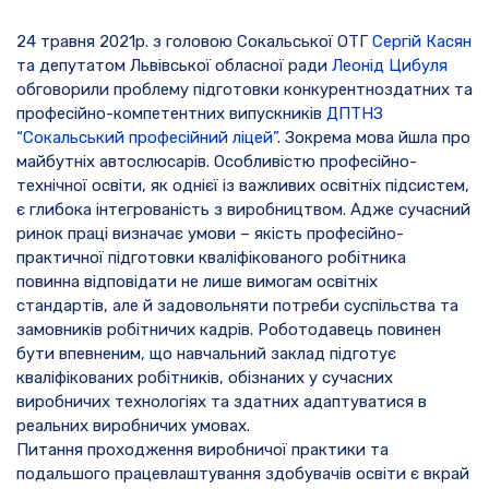
24 травня 2021р. з головою Сокальської ОТГ
Сергій Касян
та депутатом Львівської обласної ради
Леонід Цибуля
обговорили проблему підготовки конкурентноздатних та
професійно-компетентних випускників
ДПТНЗ
“Сокальський професійний ліцей”
. Зокрема мова йшла про
майбутніх автослюсарів. Особливістю професійно-
технічної освіти, як однієї із важливих освітніх підсистем,
є глибока інтегрованість з виробництвом. Адже сучасний
ринок праці визначає умови – якість професійно-
практичної підготовки кваліфікованого робітника
повинна відповідати не лише вимогам освітніх
стандартів, але й задовольняти потреби суспільства та
замовників робітничих кадрів. Роботодавець повинен
бути впевненим, що навчальний заклад підготує
кваліфікованих робітників, обізнаних у сучасних
виробничих технологіях та здатних адаптуватися в
реальних виробничих умовах.
Питання проходження виробничої практики та
подальшого працевлаштування здобувачів освіти є вкрай