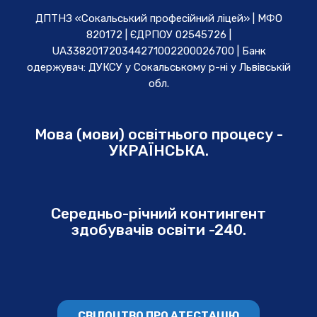
ДПТНЗ «Сокальський професійний ліцей» | МФО
820172 | ЄДРПОУ 02545726 |
UA338201720344271002200026700 | Банк
одержувач: ДУКСУ у Cокальському р-ні у Львівській
обл.
Мова (мови) освітнього процесу -
УКРАЇНСЬКА.
Середньо-річний контингент
здобувачів освіти -240.
СВІДОЦТВО ПРО АТЕСТАЦІЮ