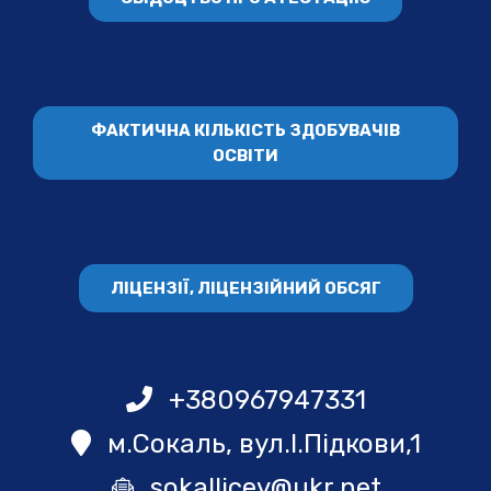
ФАКТИЧНА КІЛЬКІСТЬ ЗДОБУВАЧІВ
ОСВІТИ
ЛІЦЕНЗІЇ, ЛІЦЕНЗІЙНИЙ ОБСЯГ
+380967947331
м.Сокаль, вул.І.Підкови,1
sokallicey@ukr.net