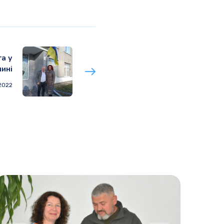
та у
ині
 2022