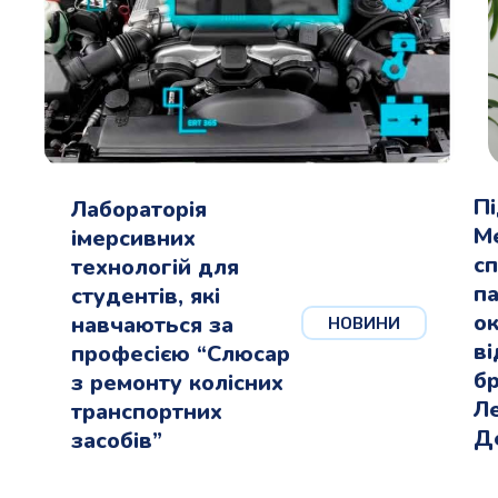
П
Лабораторія
М
імерсивних
сп
технологій для
па
студентів, які
о
навчаються за
НОВИНИ
в
професією “Слюсар
бр
з ремонту колісних
Л
транспортних
Д
засобів”