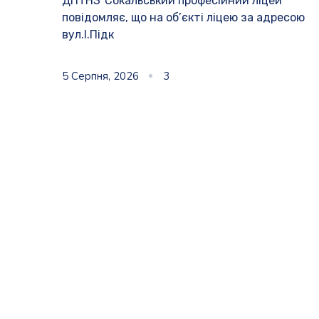
ДПТНЗ”Сокальський професійний ліцей”
повідомляє, що на об’єкті ліцею за адресою
вул.І.Підк
5 Серпня, 2026
3