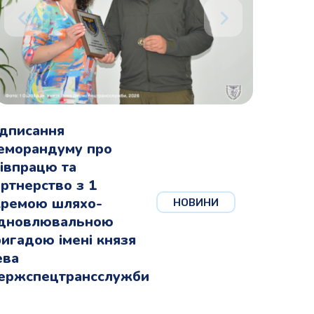
ідписання
еморандуму про
івпрацю та
ртнерство з 1
кремою шляхо-
НОВИНИ
ідновлювальною
игадою імені князя
ева
ержспецтрансслужби