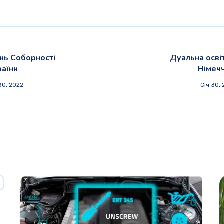
нь Соборності
Дуальна осві
раїни
Німечч
30, 2022
Січ 30,