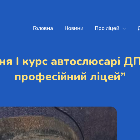
Головна
Новини
Про ліцей
ня І курс автослюсарі Д
професійний ліцей”