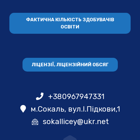
ФАКТИЧНА КІЛЬКІСТЬ ЗДОБУВАЧІВ
ОСВІТИ
ЛІЦЕНЗІЇ, ЛІЦЕНЗІЙНИЙ ОБСЯГ
+380967947331
м.Сокаль, вул.І.Підкови,1
sokallicey@ukr.net