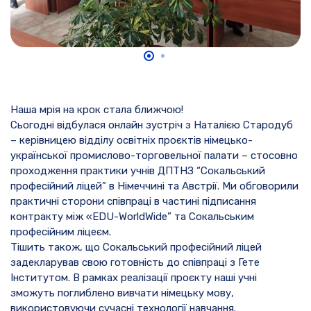
Наша мрія на крок стала ближчою!
Сьогодні відбулася онлайн зустріч з Наталією Стародуб
– керівницею відділу освітніх проєктів німецько-
української промислово-торговельної палати – стосовно
проходження практики учнів ДПТНЗ “Сокальський
професійний ліцей” в Німеччині та Австрії. Ми обговорили
практичні сторони співпраці в частині підписання
контракту між «EDU-WorldWide” та Сокальським
професійним ліцеєм.
Тішить також, що Сокальський професійний ліцей
задекларував свою готовність до співпраці з Гете
Інститутом. В рамках реалізації проєкту наші учні
зможуть поглиблено вивчати німецьку мову,
використовуючи сучасні технології навчання.