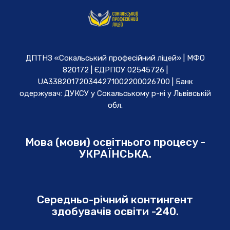
ДПТНЗ «Сокальський професійний ліцей» | МФО
820172 | ЄДРПОУ 02545726 |
UA338201720344271002200026700 | Банк
одержувач: ДУКСУ у Cокальському р-ні у Львівській
обл.
Мова (мови) освітнього процесу -
УКРАЇНСЬКА.
Середньо-річний контингент
здобувачів освіти -240.