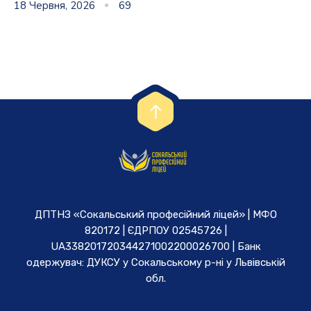
18 Червня, 2026
69
ДПТНЗ «Сокальський професійний ліцей» | МФО
820172 | ЄДРПОУ 02545726 |
UA338201720344271002200026700 | Банк
одержувач: ДУКСУ у Cокальському р-ні у Львівській
обл.