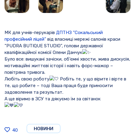
МК для учнів-перукарів
ДПТНЗ “Сокальський
професійний ліцей”
від власниці мережі салонів краси
“PUDRA BUTIQUE STUDIO”, голови державної
кваліфікаційної комісії Олени Данчук
Було все: вишукані зачіски, об’ємні хвости, жива дискусія,
мотиваційні життєві історії і навіть форс-мажор –
повітряна тривога.
Любіть свою роботу
Робіть те, у що вірите і вірте в
те, що робите – тоді Ваша праця буде приносити
задоволення та результат.
А ще віримо в ЗСУ та дякуємо їм за світанок
НОВИНИ
40