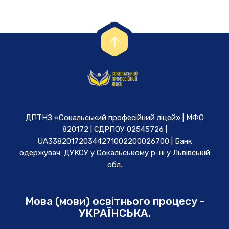
ДПТНЗ «Сокальський професійний ліцей» | МФО
820172 | ЄДРПОУ 02545726 |
UA338201720344271002200026700 | Банк
одержувач: ДУКСУ у Cокальському р-ні у Львівській
обл.
Мова (мови) освітнього процесу -
УКРАЇНСЬКА.