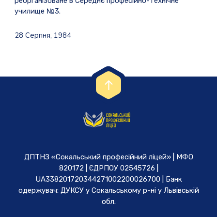
реорганізоване в Середнє професійно-технічне
училище №3.
28 Серпня, 1984
ДПТНЗ «Сокальський професійний ліцей» | МФО
820172 | ЄДРПОУ 02545726 |
UA338201720344271002200026700 | Банк
одержувач: ДУКСУ у Cокальському р-ні у Львівській
обл.