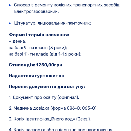
Слюсар з ремонту колісних транспортних засобів;
Електрогазозварник;
Штукатур, лицювальник-плиточник;
Форми і термін навчання:
– денна:
на базі 9-ти класів (3 роки);
на базі 11-ти класів (від 1-1.6 роки);
Стипендія: 1250,00грн
Надається гуртожиток
Перелік документів для вступу:
1. Документ про освіту (оригінал).
2. Медична довідка (форма 086-О; 063-О),
3. Копія ідентифікаційного коду (3екз.).
4. Копія паспорта або свідоцтво про народження