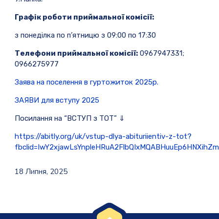
Графік роботи приймальної комісії:
з понеділка по п’ятницю з 09:00 по 17:30
Телефони приймальної комісії:
0967947331;
0966275977
Заява на поселення в гуртожиток 2025р.
ЗАЯВИ для вступу 2025
Посилання на “ВСТУП з ТОТ” ⇓
https://abitly.org/uk/vstup-dlya-abituriientiv-z-tot?
fbclid=IwY2xjawLsYnpleHRuA2FlbQIxMQABHuuEp6HNXi
18 Липня, 2025