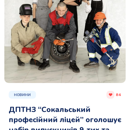
НОВИНИ
84
ДПТНЗ “Сокальський
професійний ліцей” оголошує
набір випускників 9-тих та