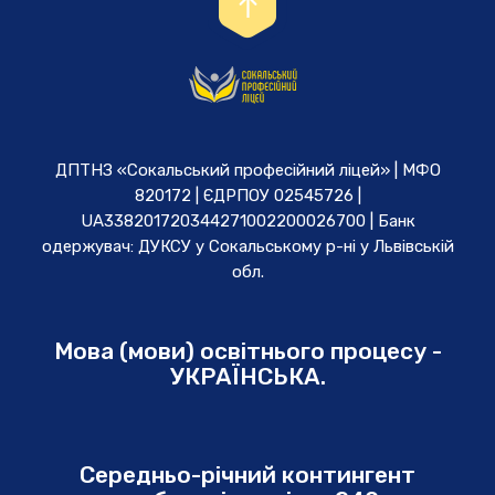
ДПТНЗ «Сокальський професійний ліцей» | МФО
820172 | ЄДРПОУ 02545726 |
UA338201720344271002200026700 | Банк
одержувач: ДУКСУ у Cокальському р-ні у Львівській
обл.
Мова (мови) освітнього процесу -
УКРАЇНСЬКА.
Середньо-річний контингент