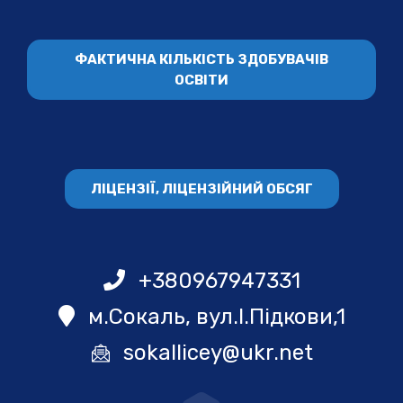
ФАКТИЧНА КІЛЬКІСТЬ ЗДОБУВАЧІВ
ОСВІТИ
ЛІЦЕНЗІЇ, ЛІЦЕНЗІЙНИЙ ОБСЯГ
+380967947331
м.Сокаль, вул.І.Підкови,1
sokallicey@ukr.net