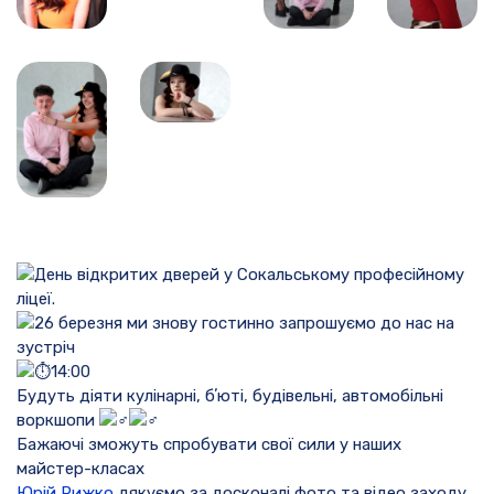
День відкритих дверей у Сокальському професійному
ліцеї.
26 березня ми знову гостинно запрошуємо до нас на
зустріч
14:00
Будуть діяти кулінарні, бʼюті, будівельні, автомобільні
воркшопи
Бажаючі зможуть спробувати свої сили у наших
майстер-класах
Юрій Рижко
дякуємо за досконалі фото та відео заходу